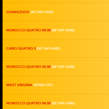
GUANGZHOU
(SETIAP HARI)
MOROCCO QUATRO 04:00
(SETIAP HARI)
CAIRO QUATRO 2
(SETIAP HARI)
MOROCCO QUATRO 05:00
(SETIAP HARI)
WEST VIRGINIA
(SENIN OFF)
MOROCCO QUATRO 06:00
(SETIAP HARI)