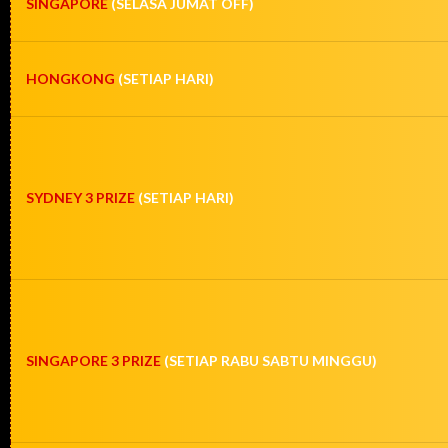
SINGAPORE
(SELASA JUMAT OFF)
HONGKONG
(SETIAP HARI)
SYDNEY 3 PRIZE
(SETIAP HARI)
SINGAPORE 3 PRIZE
(SETIAP RABU SABTU MINGGU)