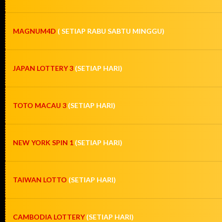
MAGNUM4D
( SETIAP RABU SABTU MINGGU)
JAPAN LOTTERY 3
(SETIAP HARI)
TOTO MACAU 3
(SETIAP HARI)
NEW YORK SPIN 1
(SETIAP HARI)
TAIWAN LOTTO
(SETIAP HARI)
CAMBODIA LOTTERY
(SETIAP HARI)