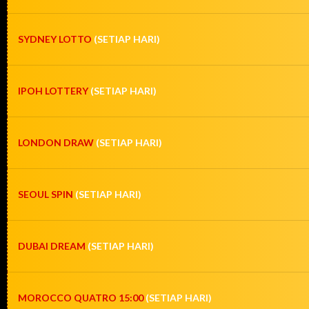
SYDNEY LOTTO
(SETIAP HARI)
IPOH LOTTERY
(SETIAP HARI)
LONDON DRAW
(SETIAP HARI)
SEOUL SPIN
(SETIAP HARI)
DUBAI DREAM
(SETIAP HARI)
MOROCCO QUATRO 15:00
(SETIAP HARI)