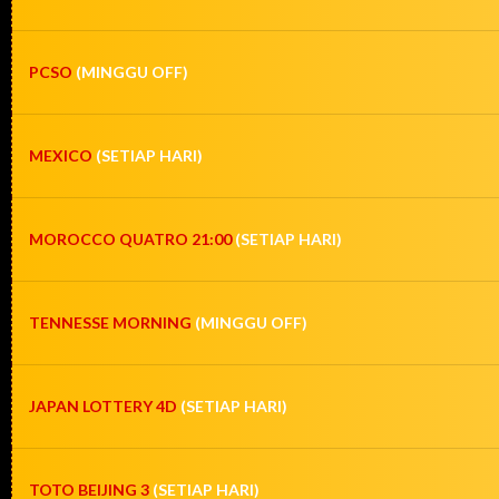
PCSO
(MINGGU OFF)
MEXICO
(SETIAP HARI)
MOROCCO QUATRO 21:00
(SETIAP HARI)
TENNESSE MORNING
(MINGGU OFF)
JAPAN LOTTERY 4D
(SETIAP HARI)
TOTO BEIJING 3
(SETIAP HARI)