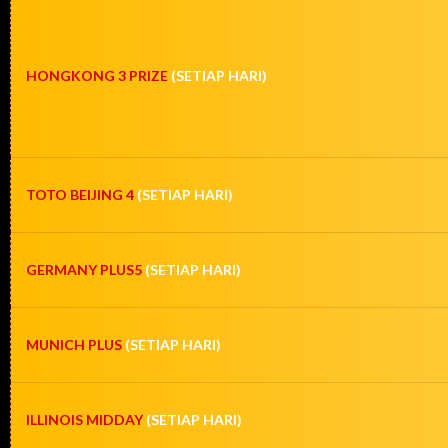
HONGKONG 3 PRIZE
(SETIAP HARI)
TOTO BEIJING 4
(SETIAP HARI)
GERMANY PLUS5
(SETIAP HARI)
MUNICH PLUS
(SETIAP HARI)
ILLINOIS MIDDAY
(SETIAP HARI)