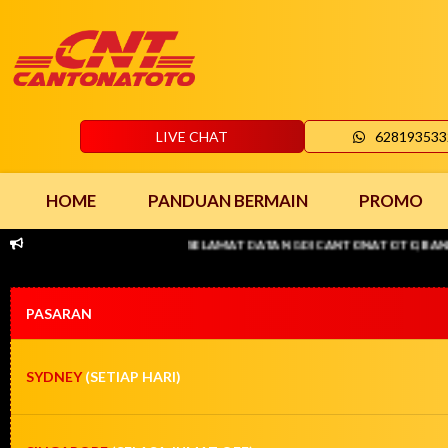
LIVE CHAT
628193533
HOME
PANDUAN BERMAIN
PROMO
SELAMAT DATANG DI CANTONATOTO, BANDAR TOGEL ONL
PASARAN
SYDNEY
(SETIAP HARI)