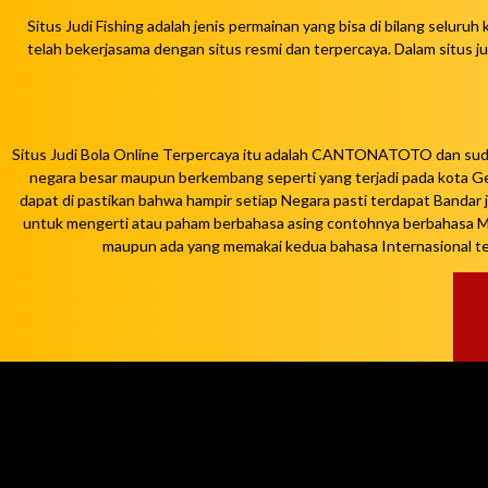
Situs Judi Fishing adalah jenis permainan yang bisa di bilang selur
telah bekerjasama dengan situs resmi dan terpercaya. Dalam situs ju
Situs Judi Bola Online Terpercaya itu adalah CANTONATOTO dan sudah 
negara besar maupun berkembang seperti yang terjadi pada kota Gen
dapat di pastikan bahwa hampir setiap Negara pasti terdapat Bandar ju
untuk mengerti atau paham berbahasa asing contohnya berbahasa Mand
maupun ada yang memakai kedua bahasa Internasional t