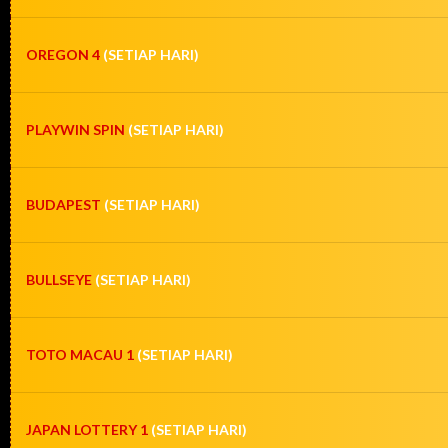
OREGON 4
(SETIAP HARI)
PLAYWIN SPIN
(SETIAP HARI)
BUDAPEST
(SETIAP HARI)
BULLSEYE
(SETIAP HARI)
TOTO MACAU 1
(SETIAP HARI)
JAPAN LOTTERY 1
(SETIAP HARI)