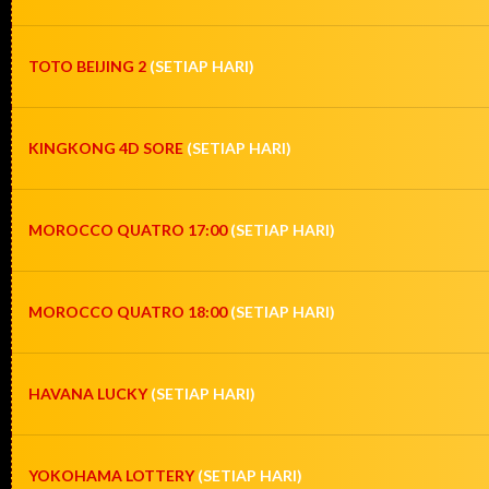
TOTO BEIJING 2
(SETIAP HARI)
KINGKONG 4D SORE
(SETIAP HARI)
MOROCCO QUATRO 17:00
(SETIAP HARI)
MOROCCO QUATRO 18:00
(SETIAP HARI)
HAVANA LUCKY
(SETIAP HARI)
YOKOHAMA LOTTERY
(SETIAP HARI)