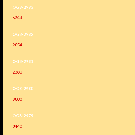
OG3-2983
6244
OG3-2982
2054
OG3-2981
2380
OG3-2980
8080
OG3-2979
0440