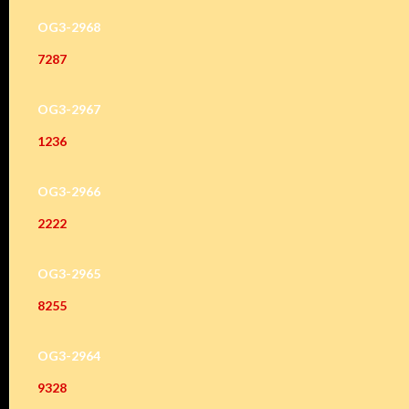
OG3-2968
7287
OG3-2967
1236
OG3-2966
2222
OG3-2965
8255
OG3-2964
9328