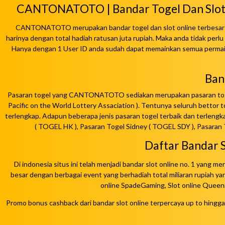
CANTONATOTO | Bandar Togel Dan Slot On
CANTONATOTO merupakan bandar togel dan slot online terbesar serta
harinya dengan total hadiah ratusan juta rupiah. Maka anda tidak per
Hanya dengan 1 User ID anda sudah dapat memainkan semua permainan 
Ban
Pasaran togel yang CANTONATOTO sediakan merupakan pasaran togel res
Pacific on the World Lottery Assaciation ). Tentunya seluruh bet
terlengkap. Adapun beberapa jenis pasaran togel terbaik dan terlen
( TOGEL HK ), Pasaran Togel Sidney ( TOGEL SDY ), Pasaran 
Daftar Bandar
Di indonesia situs ini telah menjadi bandar slot online no. 1 yang
besar dengan berbagai event yang berhadiah total miliaran rupiah yang 
online SpadeGaming, Slot online Queenm
Promo bonus cashback dari bandar slot online terpercaya up to hingga 