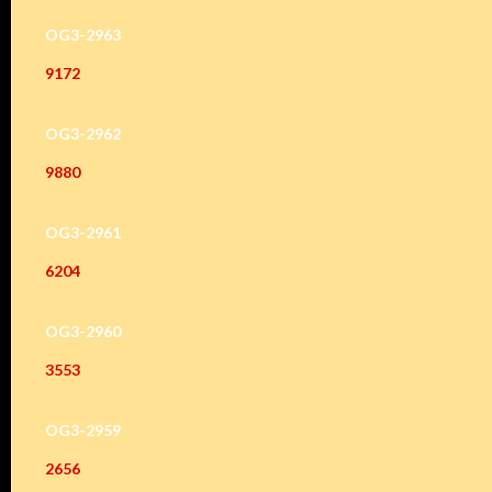
OG3-2963
9172
OG3-2962
9880
OG3-2961
6204
OG3-2960
3553
OG3-2959
2656