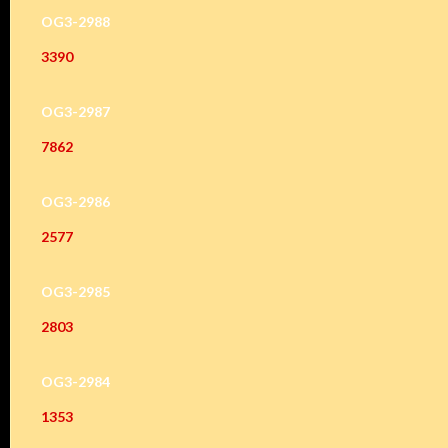
OG3-2988
3390
OG3-2987
7862
OG3-2986
2577
OG3-2985
2803
OG3-2984
1353