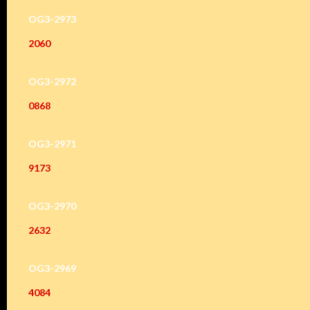
OG3-2973
2060
OG3-2972
0868
OG3-2971
9173
OG3-2970
2632
OG3-2969
4084