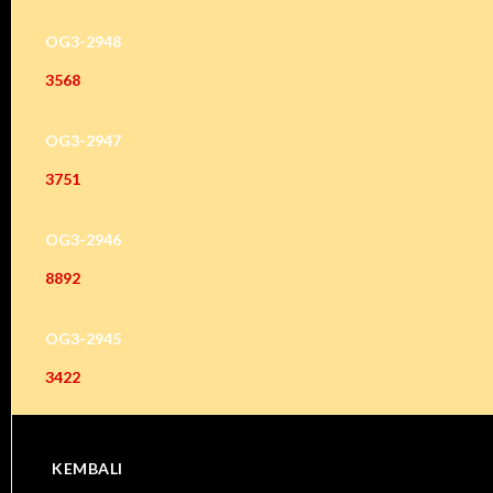
OG3-2948
3568
OG3-2947
3751
OG3-2946
8892
OG3-2945
3422
KEMBALI