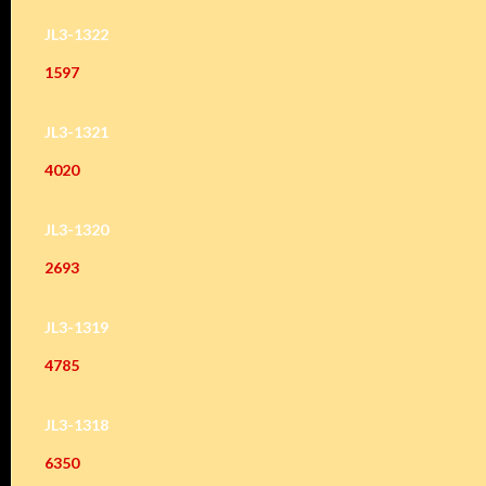
JL3-1322
1597
JL3-1321
4020
JL3-1320
2693
JL3-1319
4785
JL3-1318
6350