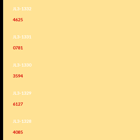
JL3-1332
4625
JL3-1331
0781
JL3-1330
3594
JL3-1329
6127
JL3-1328
4085