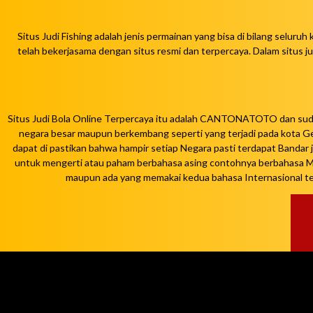
Situs Judi Fishing adalah jenis permainan yang bisa di bilang selur
telah bekerjasama dengan situs resmi dan terpercaya. Dalam situs ju
Situs Judi Bola Online Terpercaya itu adalah CANTONATOTO dan sudah 
negara besar maupun berkembang seperti yang terjadi pada kota Gen
dapat di pastikan bahwa hampir setiap Negara pasti terdapat Bandar ju
untuk mengerti atau paham berbahasa asing contohnya berbahasa Mand
maupun ada yang memakai kedua bahasa Internasional t