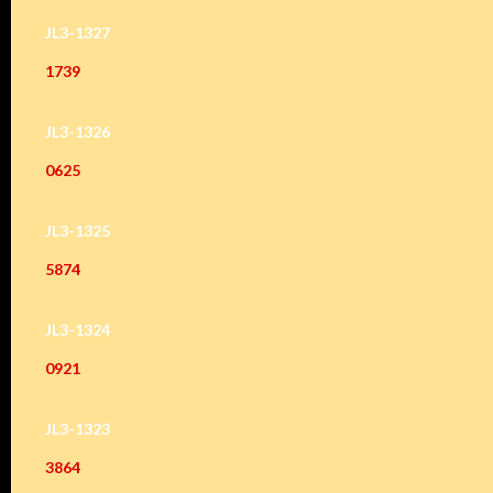
JL3-1327
1739
JL3-1326
0625
JL3-1325
5874
JL3-1324
0921
JL3-1323
3864