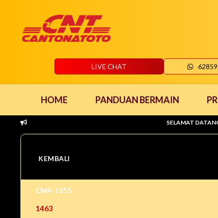
LIVE CHAT
62859
HOME
PANDUAN BERMAIN
P
SELAMAT DATANG DI CANTO
KEMBALI
CM4-1355
1463