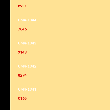
8931
CM4-1344
7046
CM4-1343
9143
CM4-1342
8274
CM4-1341
0165