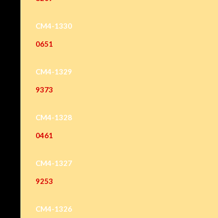
CM4-1330
0651
CM4-1329
9373
CM4-1328
0461
CM4-1327
9253
CM4-1326