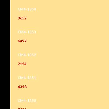
CM4-1354
3652
CM4-1353
6497
CM4-1352
2154
CM4-1351
6398
CM4-1350