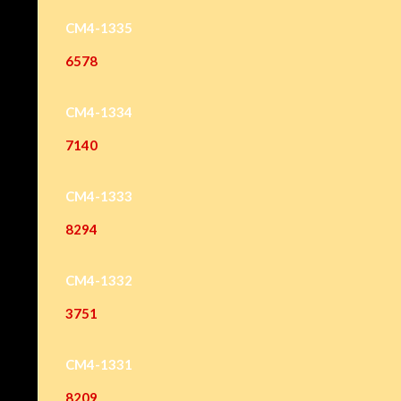
CM4-1335
6578
CM4-1334
7140
CM4-1333
8294
CM4-1332
3751
CM4-1331
8209