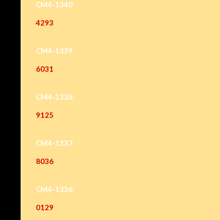
CM4-1340
4293
CM4-1339
6031
CM4-1338
9125
CM4-1337
8036
CM4-1336
0129