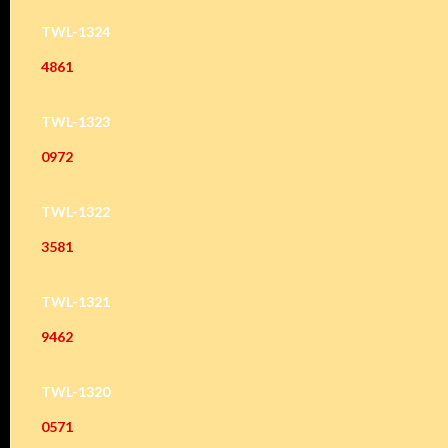
TWL-1324
4861
TWL-1323
0972
TWL-1322
3581
TWL-1321
9462
TWL-1320
0571