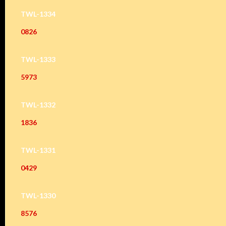
TWL-1334
0826
TWL-1333
5973
TWL-1332
1836
TWL-1331
0429
TWL-1330
8576