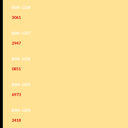
BSN-1338
3061
BSN-1337
2947
BSN-1336
0851
BSN-1335
6973
BSN-1334
2418