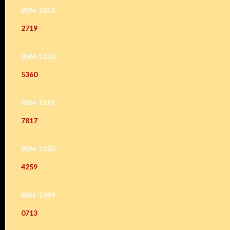
BSN-1353
2719
BSN-1352
5360
BSN-1351
7817
BSN-1350
4259
BSN-1349
0713