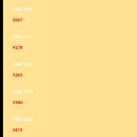
BSN-1328
0267
BSN-1327
4178
BSN-1326
5263
BSN-1325
1980
BSN-1324
2473