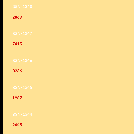
BSN-1348
2869
BSN-1347
7415
BSN-1346
0236
BSN-1345
1987
BSN-1344
2645