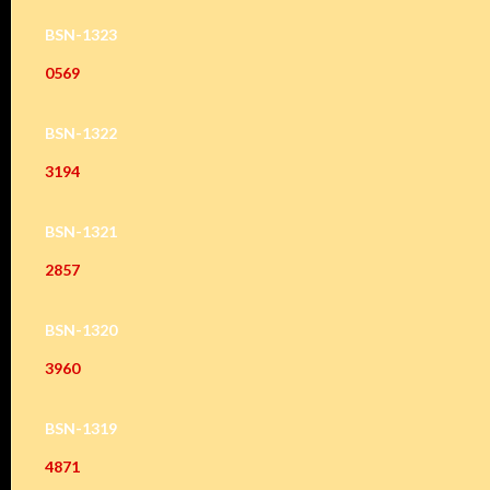
BSN-1323
0569
BSN-1322
3194
BSN-1321
2857
BSN-1320
3960
BSN-1319
4871