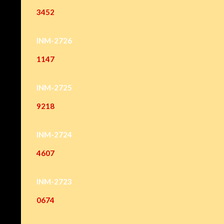
3452
INM-2726
1147
INM-2725
9218
INM-2724
4607
INM-2723
0674