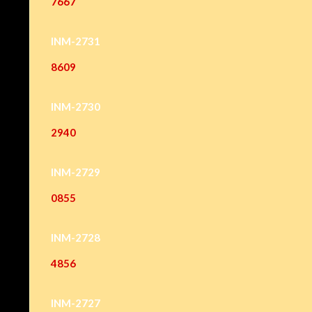
7667
INM-2731
8609
INM-2730
2940
INM-2729
0855
INM-2728
4856
INM-2727