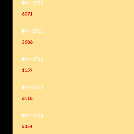
INM-2722
6071
INM-2721
3686
INM-2720
1159
INM-2719
6118
INM-2718
5354