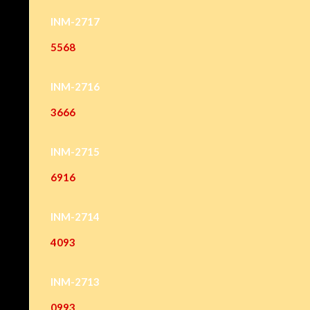
INM-2717
5568
INM-2716
3666
INM-2715
6916
INM-2714
4093
INM-2713
0993