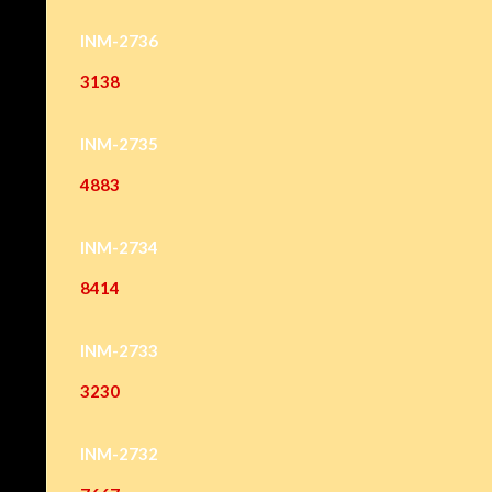
INM-2736
3138
INM-2735
4883
INM-2734
8414
INM-2733
3230
INM-2732