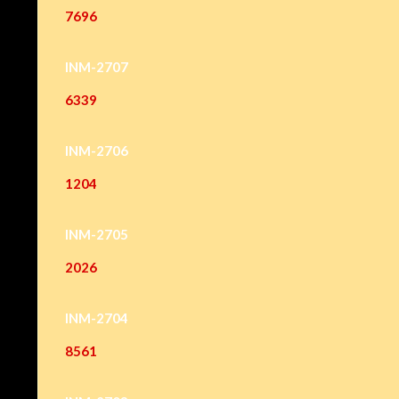
7696
INM-2707
6339
INM-2706
1204
INM-2705
2026
INM-2704
8561