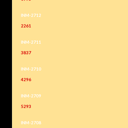
INM-2712
2261
INM-2711
3837
INM-2710
4296
INM-2709
5293
INM-2708