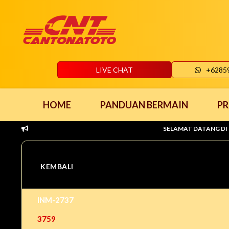
LIVE CHAT
+6285
HOME
PANDUAN BERMAIN
P
SELAMAT DATANG DI CANTONAT
KEMBALI
INM-2737
3759