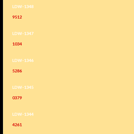
LDW-1348
9512
LDW-1347
1034
LDW-1346
5286
LDW-1345
0379
LDW-1344
4261