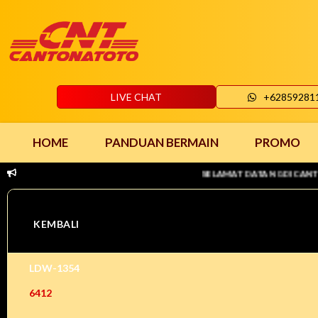
LIVE CHAT
+62859281
HOME
PANDUAN BERMAIN
PROMO
SELAMAT DATANG DI CANTONATOTO, 
KEMBALI
LDW-1354
6412