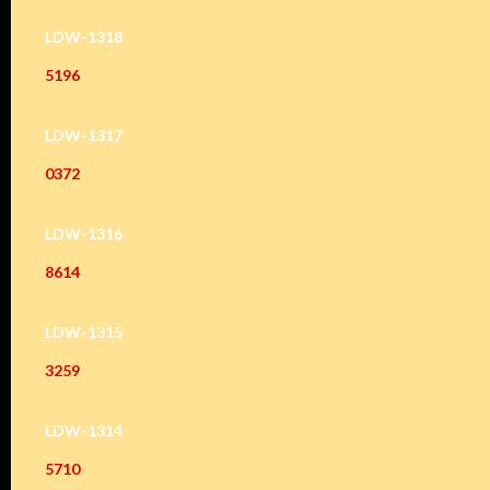
LDW-1318
5196
LDW-1317
0372
LDW-1316
8614
LDW-1315
3259
LDW-1314
5710