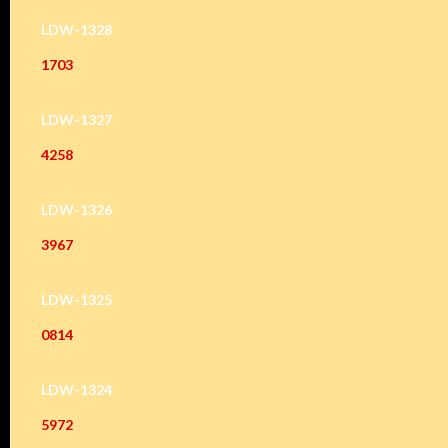
LDW-1328
1703
LDW-1327
4258
LDW-1326
3967
LDW-1325
0814
LDW-1324
5972