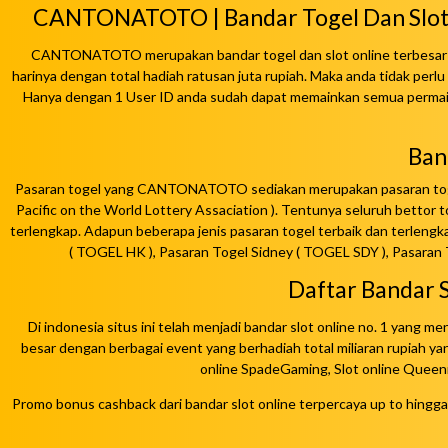
CANTONATOTO | Bandar Togel Dan Slot On
CANTONATOTO merupakan bandar togel dan slot online terbesar serta
harinya dengan total hadiah ratusan juta rupiah. Maka anda tidak per
Hanya dengan 1 User ID anda sudah dapat memainkan semua permainan 
Ban
Pasaran togel yang CANTONATOTO sediakan merupakan pasaran togel res
Pacific on the World Lottery Assaciation ). Tentunya seluruh bet
terlengkap. Adapun beberapa jenis pasaran togel terbaik dan terlen
( TOGEL HK ), Pasaran Togel Sidney ( TOGEL SDY ), Pasaran 
Daftar Bandar
Di indonesia situs ini telah menjadi bandar slot online no. 1 yang
besar dengan berbagai event yang berhadiah total miliaran rupiah yang 
online SpadeGaming, Slot online Queenm
Promo bonus cashback dari bandar slot online terpercaya up to hingga 