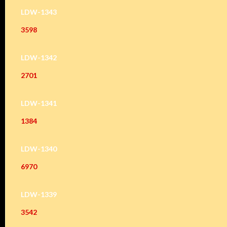
LDW-1343
3598
LDW-1342
2701
LDW-1341
1384
LDW-1340
6970
LDW-1339
3542