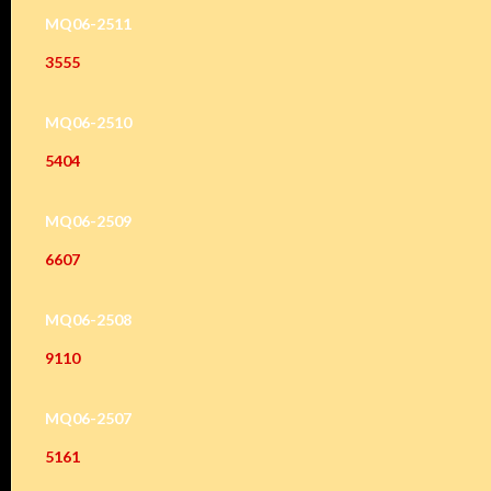
MQ06-2511
3555
MQ06-2510
5404
MQ06-2509
6607
MQ06-2508
9110
MQ06-2507
5161