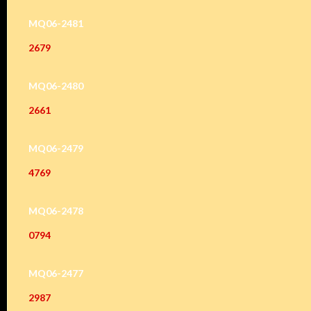
MQ06-2481
2679
MQ06-2480
2661
MQ06-2479
4769
MQ06-2478
0794
MQ06-2477
2987