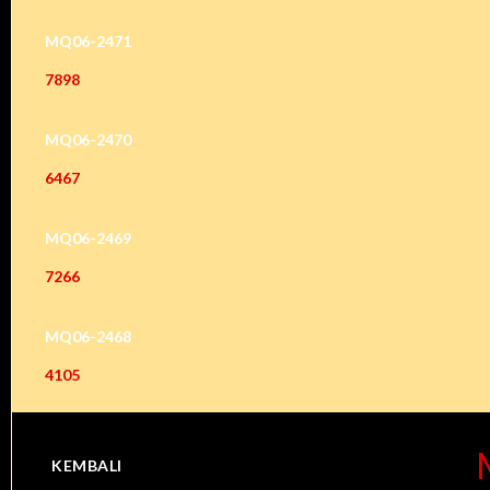
MQ06-2471
7898
MQ06-2470
6467
MQ06-2469
7266
MQ06-2468
4105
KEMBALI