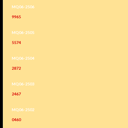
MQ06-2506
9965
MQ06-2505
5574
MQ06-2504
2872
MQ06-2503
2467
MQ06-2502
0460