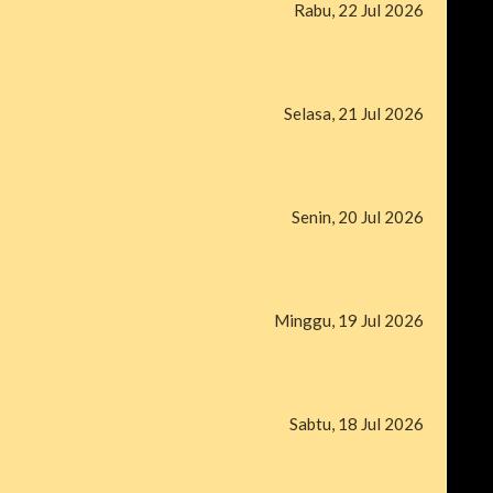
Rabu, 22 Jul 2026
Selasa, 21 Jul 2026
Senin, 20 Jul 2026
Minggu, 19 Jul 2026
Sabtu, 18 Jul 2026