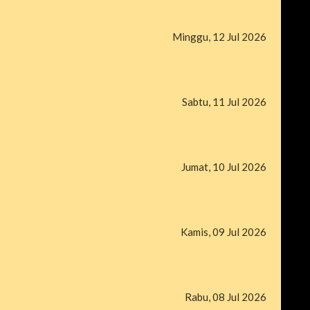
Minggu, 12 Jul 2026
Sabtu, 11 Jul 2026
Jumat, 10 Jul 2026
Kamis, 09 Jul 2026
Rabu, 08 Jul 2026