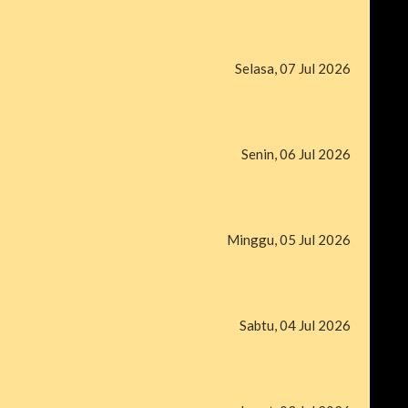
Selasa, 07 Jul 2026
Senin, 06 Jul 2026
Minggu, 05 Jul 2026
Sabtu, 04 Jul 2026