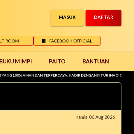
MASUK
DAFTAR
LT ROOM
FACEBOOK OFFICIAL
BUKU MIMPI
PAITO
BANTUAN
 AMAN DAN TERPERCAYA. HADIR DENGAN FITUR INVOICE DI KIRIM KE E
Kamis, 06 Aug 2026