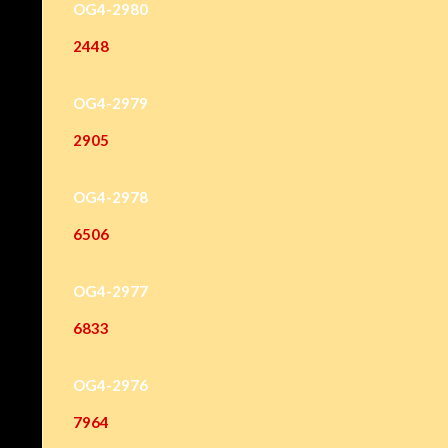
OG4-2980
2448
OG4-2979
2905
OG4-2978
6506
OG4-2977
6833
OG4-2976
7964