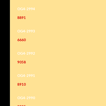
OG4-2994
8891
OG4-2993
6660
OG4-2992
9058
OG4-2991
8910
OG4-2990